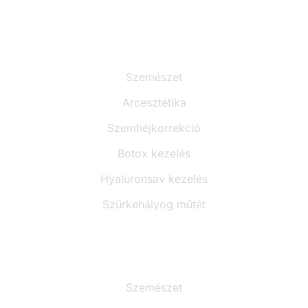
Szolgáltatások
Szemészet
Arcesztétika
Szemhéjkorrekció
Botox kezelés
Hyaluronsav kezelés
Szürkehályog műtét
Árak
Szemészet