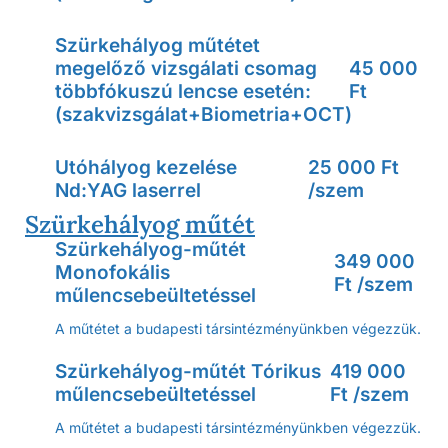
Szürkehályog műtétet
megelőző vizsgálati csomag
45 000
többfókuszú lencse esetén:
Ft
(szakvizsgálat+Biometria+OCT)
Utóhályog kezelése
25 000 Ft
Nd:YAG laserrel
/szem
Szürkehályog műtét
Szürkehályog-műtét
349 000
Monofokális
Ft /szem
műlencsebeültetéssel
A műtétet a budapesti társintézményünkben végezzük.
Szürkehályog-műtét Tórikus
419 000
műlencsebeültetéssel
Ft /szem
A műtétet a budapesti társintézményünkben végezzük.