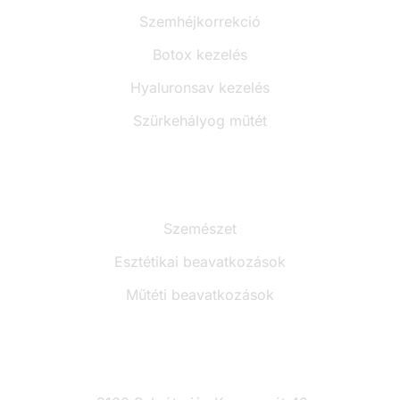
Szemhéjkorrekció
Botox kezelés
Hyaluronsav kezelés
Szürkehályog műtét
Árak
Szemészet
Esztétikai beavatkozások
Műtéti beavatkozások
Kapcsolat