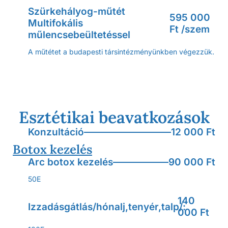
Szürkehályog-műtét
595 000
Multifokális
Ft /szem
műlencsebeültetéssel
A műtétet a budapesti társintézményünkben végezzük.
Esztétikai beavatkozások
Konzultáció
12 000 Ft
Botox kezelés
Arc botox kezelés
90 000 Ft
50E
140
Izzadásgátlás/hónalj,tenyér,talp/:
000 Ft