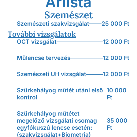
Árlista
Szemészet
Szemészeti szakvizsgálat
25 000 Ft
További vizsgálatok
OCT vizsgálat
12 000 Ft
Műlencse tervezés
12 000 Ft
Szemészeti UH vizsgálat
12 000 Ft
Szürkehályog műtét utáni első
10 000
kontrol
Ft
Szürkehályog műtétet
megelőző vizsgálati csomag
35 000
egyfókuszú lencse esetén:
Ft
(szakvizsgálat+Biometria)