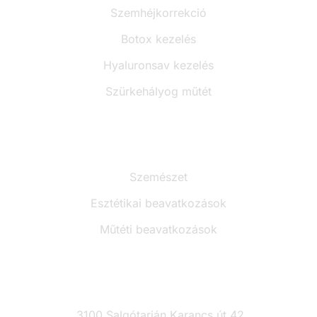
Szemhéjkorrekció
Botox kezelés
Hyaluronsav kezelés
Szürkehályog műtét
Árak
Szemészet
Esztétikai beavatkozások
Műtéti beavatkozások
Kapcsolat
3100 Salgótarján Karancs út 42