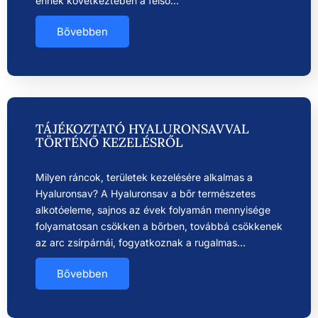
ennek következtében a felső…
Bővebben
TÁJÉKOZTATÓ HYALURONSAVVAL
TÖRTÉNŐ KEZELÉSRŐL
Milyen ráncok, területek kezelésére alkalmas a
Hyaluronsav? A Hyaluronsav a bőr természetes
alkotóeleme, sajnos az évek folyamán mennyisége
folyamatosan csökken a bőrben, továbbá csökkenek
az arc zsírpárnái, fogyatkoznak a rugalmas…
Bővebben