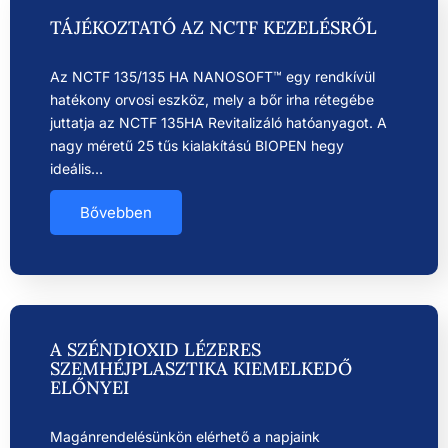
TÁJÉKOZTATÓ AZ NCTF KEZELÉSRŐL
Az NCTF 135/135 HA NANOSOFT™ egy rendkívül
hatékony orvosi eszköz, mely a bőr irha rétegébe
juttatja az NCTF 135HA Revitalizáló hatóanyagot. A
nagy méretű 25 tűs kialakítású BIOPEN hegy
ideális…
Bővebben
A SZÉNDIOXID LÉZERES
SZEMHÉJPLASZTIKA KIEMELKEDŐ
ELŐNYEI
Magánrendelésünkön elérhető a napjaink